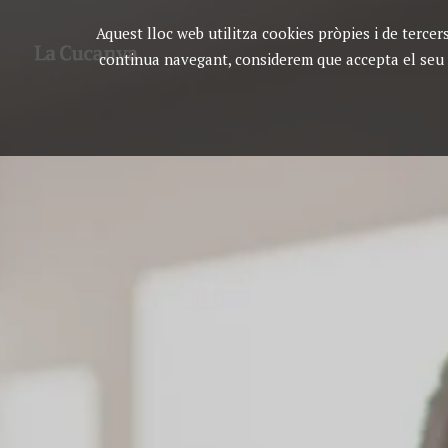
Aquest lloc web utilitza cookies pròpies i de tercers
ESPAI · CUINA · MAR
continua navegant, considerem que accepta el seu 
RESTAURANT LA CUCANYA