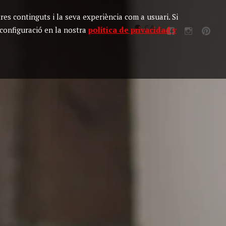
tres continguts i la seva experiència com a usuari. Si
CA
configuració en la nostra
política de privacidad y