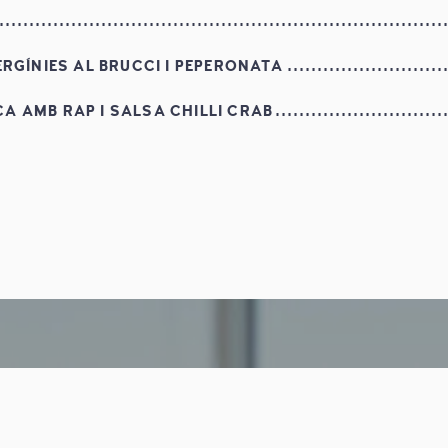
sa.
AUS
onja amarga
ERGÍNIES AL BRUCCI I PEPERONATA
 llet
 AMB RAP I SALSA CHILLI CRAB
LATA
NATA