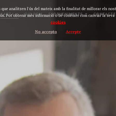
 que analitzen l'ús del mateix amb la finalitat de millorar els nos
CARTA
QUI SOM
ESDEVENIMENTS
CONTACTE
ús. Pot obtenir més informació o bé conèixer com canviar la seva 
cookies
No accepto
Accepte